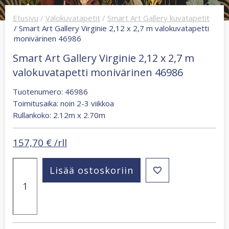
Etusivu
/
Valokuvatapetit
/
Smart Art Gallery kuvatapetit
/ Smart Art Gallery Virginie 2,12 x 2,7 m valokuvatapetti
monivärinen 46986
Smart Art Gallery Virginie 2,12 x 2,7 m
valokuvatapetti monivärinen 46986
Tuotenumero: 46986
Toimitusaika: noin 2-3 viikkoa
Rullankoko: 2.12m x 2.70m
157,70
€
/rll
Smart
Lisää ostoskoriin
Art
Gallery
Virginie
2,12
x
2,7