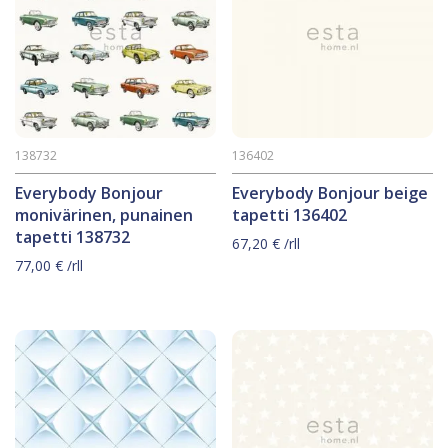
138732
136402
Everybody Bonjour
Everybody Bonjour beige
monivärinen, punainen
tapetti 136402
tapetti 138732
67,20
€
/rll
77,00
€
/rll