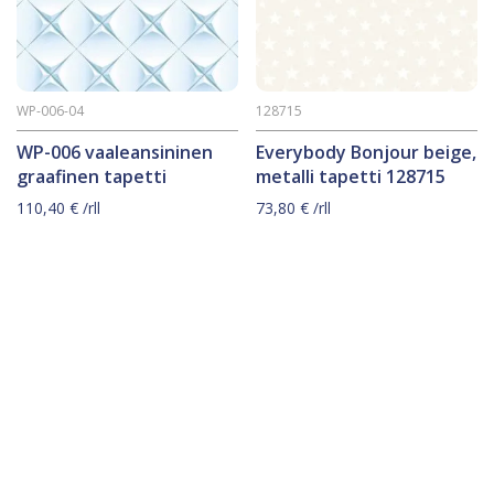
WP-006-04
128715
WP-006 vaaleansininen
Everybody Bonjour beige,
graafinen tapetti
metalli tapetti 128715
110,40
€
/rll
73,80
€
/rll