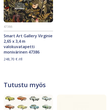
47386
Smart Art Gallery Virginie
2,65 x 3,4 m
valokuvatapetti
monivärinen 47386
248,70
€
/rll
Tutustu myös