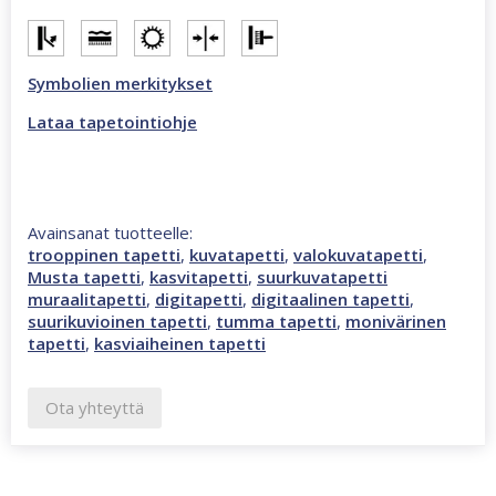
m
valokuvatapetti
monivärinen
46986
Symbolien merkitykset
määrä
Lataa tapetointiohje
Avainsanat tuotteelle:
trooppinen tapetti
,
kuvatapetti
,
valokuvatapetti
,
Musta tapetti
,
kasvitapetti
,
suurkuvatapetti
muraalitapetti
,
digitapetti
,
digitaalinen tapetti
,
suurikuvioinen tapetti
,
tumma tapetti
,
monivärinen
tapetti
,
kasviaiheinen tapetti
Ota yhteyttä