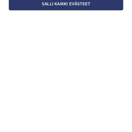
auttaa tapettia […]
SALLI KAIKKI EVÄSTEET
Tilaa uutiskirje