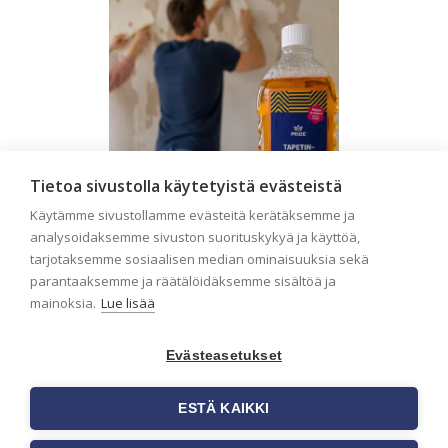
Tietoa sivustolla käytetyistä evästeistä
Käytämme sivustollamme evästeitä kerätäksemme ja
analysoidaksemme sivuston suorituskykyä ja käyttöä,
tarjotaksemme sosiaalisen median ominaisuuksia sekä
parantaaksemme ja räätälöidäksemme sisältöä ja
Seinän pohjatyöt ennen
mainoksia.
Lue lisää
tapetointia – Näin
onnistut tapetoinnissa
Evästeasetukset
Seinän pohjatyöt ennen tapetointia
ovat yksi tärkeimmistä vaiheista
ESTÄ KAIKKI
onnistuneessa tapetoinnissa.
Huolellisesti valmisteltu seinäpinta