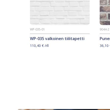
WP-035-01
9044-2
WP-035 valkoinen tiilitapetti
Puner
110,40
€
/rll
36,10