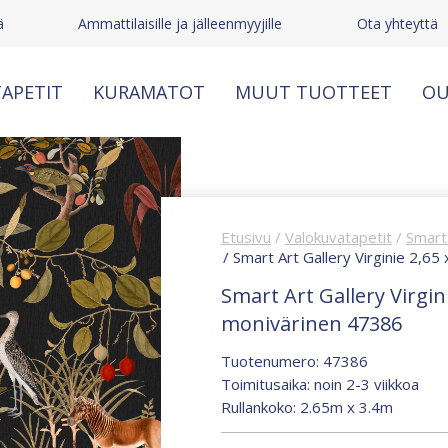
ä
Ammattilaisille ja jälleenmyyjille
Ota yhteyttä
APETIT
KURAMATOT
MUUT TUOTTEET
OU
Etusivu
/
Valokuvatapetit
/
Smart 
/ Smart Art Gallery Virginie 2,6
Smart Art Gallery Virgin
monivärinen 47386
Tuotenumero: 47386
Toimitusaika: noin 2-3 viikkoa
Rullankoko: 2.65m x 3.4m