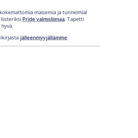
nenkokemattomia maisemia ja tunnelmia!
iisteriksi
Pride valmisliimaa
. Tapetti
 hyvä.
ikirjasta
jälleenmyyjällämme
.