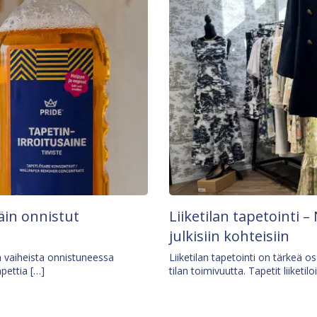
äin onnistut
Liiketilan tapetointi – 
julkisiin kohteisiin
ä vaiheista onnistuneessa
Liiketilan tapetointi on tärkeä 
apettia […]
tilan toimivuutta. Tapetit liiketilo