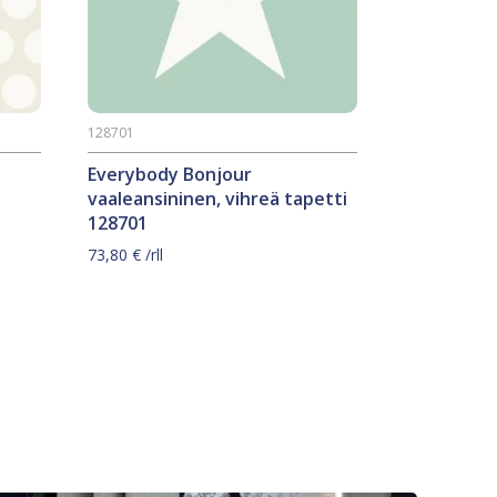
128701
Everybody Bonjour
vaaleansininen, vihreä tapetti
128701
73,80
€
/rll