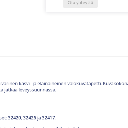
Ota yhteyttä
ivärinen kasvi- ja eläinaiheinen valokuvatapetti. Kuvakokon
ta jatkaa leveyssuunnassa.
set:
32420
,
32426
ja
32417
.