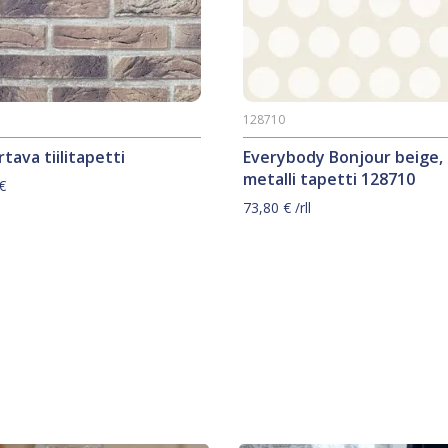
128710
tava tiilitapetti
Everybody Bonjour beige,
metalli tapetti 128710
€
73,80
€
/rll