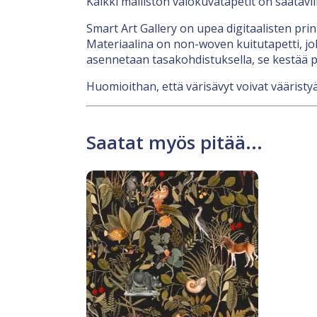
Kaikki malliston valokuvatapetit on saatavi
Smart Art Gallery on upea digitaalisten pri
Materiaalina on non-woven kuitutapetti, jok
asennetaan tasakohdistuksella, se kestää p
Huomioithan, että värisävyt voivat vääristyä
Saatat myös pitää...