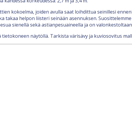
lla kahdessa korkeudessa: 2,7 m ja 3,4 m.
nttien kokoelma, joiden avulla saat loihdittua seinillesi en
a takaa helpon liisteri seinään asennuksen. Suosittelemme l
esua sienellä sekä astianpesuaineella ja on valonkestoltaan
 tietokoneen näytöllä. Tarkista värisävy ja kuviosovitus mall