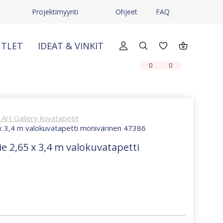
Projektimyynti
Ohjeet
FAQ
TLET
IDEAT & VINKIT
X
X
0
0
Art Gallery kuvatapetit
5 x 3,4 m valokuvatapetti monivärinen 47386
ie 2,65 x 3,4 m valokuvatapetti