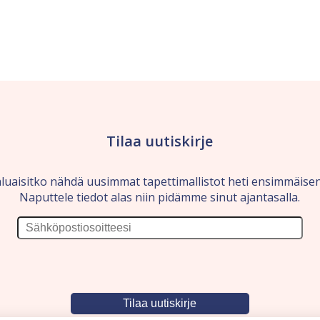
Tilaa uutiskirje
luaisitko nähdä uusimmat tapettimallistot heti ensimmäise
Naputtele tiedot alas niin pidämme sinut ajantasalla.