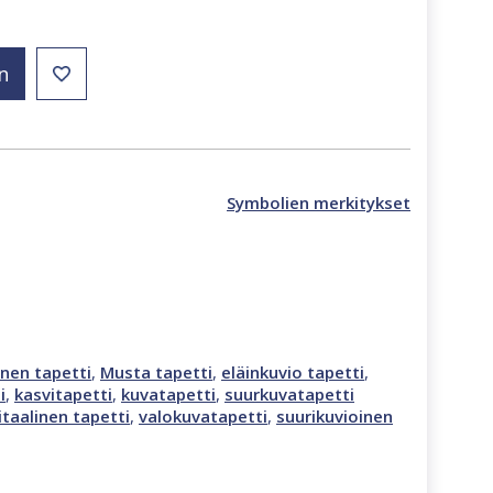
n
Symbolien merkitykset
inen tapetti
,
Musta tapetti
,
eläinkuvio tapetti
,
i
,
kasvitapetti
,
kuvatapetti
,
suurkuvatapetti
itaalinen tapetti
,
valokuvatapetti
,
suurikuvioinen