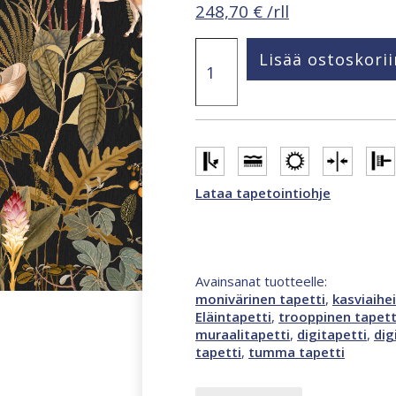
248,70
€
/rll
Smart
Lisää ostoskorii
Art
Gallery
Virginie
2,65
x
3,4
m
valokuvatapetti
Lataa tapetointiohje
monivärinen
47386
määrä
Avainsanat tuotteelle:
monivärinen tapetti
,
kasviaihe
Eläintapetti
,
trooppinen tapett
muraalitapetti
,
digitapetti
,
dig
tapetti
,
tumma tapetti