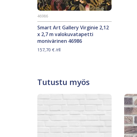
46986
Smart Art Gallery Virginie 2,12
x 2,7 m valokuvatapetti
monivärinen 46986
157,70
€
/rll
Tutustu myös