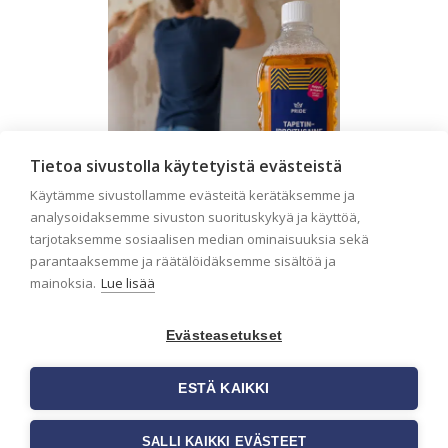
Tietoa sivustolla käytetyistä evästeistä
Käytämme sivustollamme evästeitä kerätäksemme ja
analysoidaksemme sivuston suorituskykyä ja käyttöä,
tarjotaksemme sosiaalisen median ominaisuuksia sekä
parantaaksemme ja räätälöidäksemme sisältöä ja
Seinän pohjatyöt ennen
mainoksia.
Lue lisää
tapetointia – Näin
onnistut tapetoinnissa
Evästeasetukset
Seinän pohjatyöt ennen tapetointia
ovat yksi tärkeimmistä vaiheista
ESTÄ KAIKKI
onnistuneessa tapetoinnissa.
Huolellisesti valmisteltu seinäpinta
auttaa tapettia […]
SALLI KAIKKI EVÄSTEET