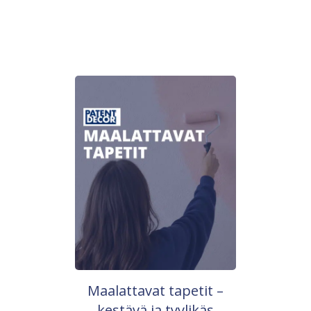
Maalattavat tapetit –
kestävä ja tyylikäs