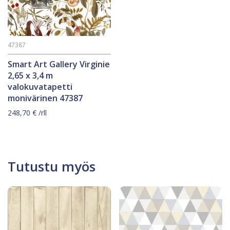
47387
Smart Art Gallery Virginie
2,65 x 3,4 m
valokuvatapetti
monivärinen 47387
248,70
€
/rll
Tutustu myös