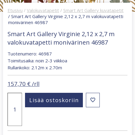
Etusivu
/
Valokuvatapetit
/
Smart Art Gallery kuvatapetit
/ Smart Art Gallery Virginie 2,12 x 2,7 m valokuvatapetti
monivärinen 46987
Smart Art Gallery Virginie 2,12 x 2,7 m
valokuvatapetti monivärinen 46987
Tuotenumero: 46987
Toimitusaika: noin 2-3 viikkoa
Rullankoko: 2.12m x 2.70m
157,70
€
/rll
Smart
Lisää ostoskoriin
Art
Gallery
Virginie
2,12
x
2,7