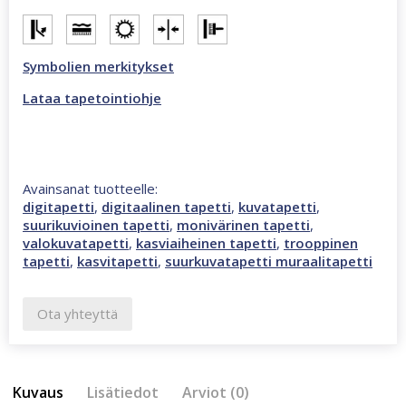
m
valokuvatapetti
monivärinen
46987
Symbolien merkitykset
määrä
Lataa tapetointiohje
Avainsanat tuotteelle:
digitapetti
,
digitaalinen tapetti
,
kuvatapetti
,
suurikuvioinen tapetti
,
monivärinen tapetti
,
valokuvatapetti
,
kasviaiheinen tapetti
,
trooppinen
tapetti
,
kasvitapetti
,
suurkuvatapetti muraalitapetti
Ota yhteyttä
Kuvaus
Lisätiedot
Arviot (0)