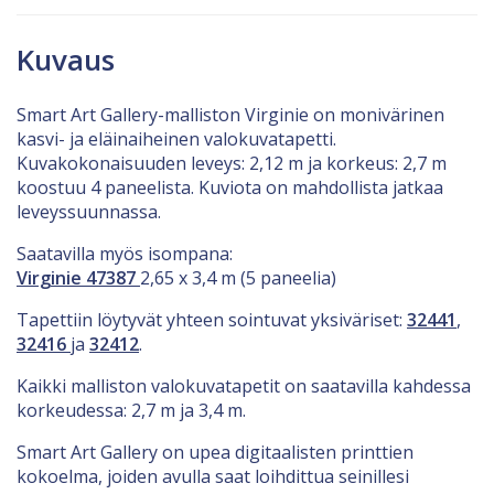
Kuvaus
Smart Art Gallery-malliston Virginie on monivärinen
kasvi- ja eläinaiheinen valokuvatapetti.
Kuvakokonaisuuden leveys: 2,12 m ja korkeus: 2,7 m
koostuu 4 paneelista. Kuviota on mahdollista jatkaa
leveyssuunnassa.
Saatavilla myös isompana:
Virginie 47387
2,65 x 3,4 m (5 paneelia)
Tapettiin löytyvät yhteen sointuvat yksiväriset:
32441
,
32416
ja
32412
.
Kaikki malliston valokuvatapetit on saatavilla kahdessa
korkeudessa: 2,7 m ja 3,4 m.
Smart Art Gallery on upea digitaalisten printtien
kokoelma, joiden avulla saat loihdittua seinillesi