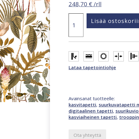
248,70
€
/rll
Smart
Lisää ostoskorii
Art
Gallery
Virginie
2,65
x
3,4
m
valokuvatapetti
Lataa tapetointiohje
monivärinen
47387
määrä
Avainsanat tuotteelle:
kasvitapetti
,
suurkuvatapetti m
digitaalinen tapetti
,
suurikuvio
kasviaiheinen tapetti
,
trooppin
Ota yhteyttä