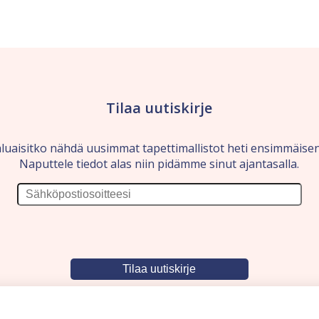
Tilaa uutiskirje
luaisitko nähdä uusimmat tapettimallistot heti ensimmäise
Naputtele tiedot alas niin pidämme sinut ajantasalla.