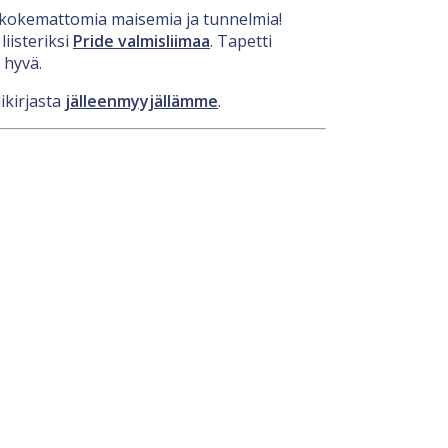
nenkokemattomia maisemia ja tunnelmia!
iisteriksi
Pride valmisliimaa
. Tapetti
 hyvä.
ikirjasta
jälleenmyyjällämme
.