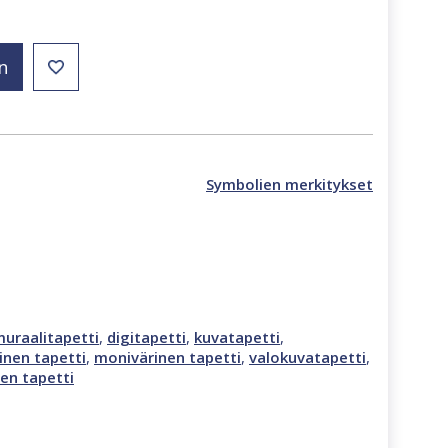
n
Symbolien merkitykset
uraalitapetti
,
digitapetti
,
kuvatapetti
,
inen tapetti
,
monivärinen tapetti
,
valokuvatapetti
,
en tapetti