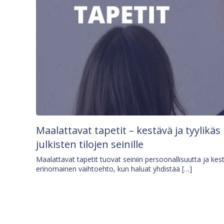
Maalattavat tapetit – kestävä ja tyylikäs
julkisten tilojen seinille
Maalattavat tapetit tuovat seiniin persoonallisuutta ja kes
erinomainen vaihtoehto, kun haluat yhdistää […]