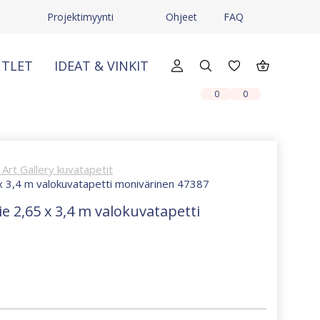
Projektimyynti
Ohjeet
FAQ
TLET
IDEAT & VINKIT
X
X
0
0
Art Gallery kuvatapetit
5 x 3,4 m valokuvatapetti monivärinen 47387
ie 2,65 x 3,4 m valokuvatapetti