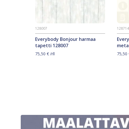
128007
12871
Everybody Bonjour harmaa
Ever
tapetti 128007
metal
75,50
€
/rll
75,50