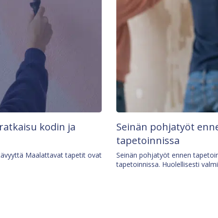
 ratkaisu kodin ja
Seinän pohjatyöt enne
tapetoinnissa
tävyyttä Maalattavat tapetit ovat
Seinän pohjatyöt ennen tapetoin
tapetoinnissa. Huolellisesti valm