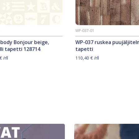
4
WP-037-01
ybody Bonjour beige,
WP-037 ruskea puujäljitel
li tapetti 128714
tapetti
€
/rll
110,40
€
/rll