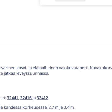
ivärinen kasvi- ja eläinaiheinen valokuvatapetti. Kuvakokon
ta jatkaa leveyssuunnassa.
set:
32441
,
32416
ja
32412
.
lla kahdessa korkeudessa: 2,7 m ja 3,4 m.