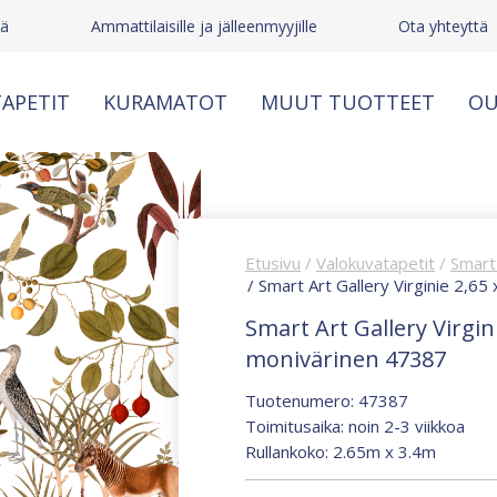
tä
Ammattilaisille ja jälleenmyyjille
Ota yhteyttä
APETIT
KURAMATOT
MUUT TUOTTEET
OU
Etusivu
/
Valokuvatapetit
/
Smart 
/ Smart Art Gallery Virginie 2,6
Smart Art Gallery Virgin
monivärinen 47387
Tuotenumero: 47387
Toimitusaika: noin 2-3 viikkoa
Rullankoko: 2.65m x 3.4m