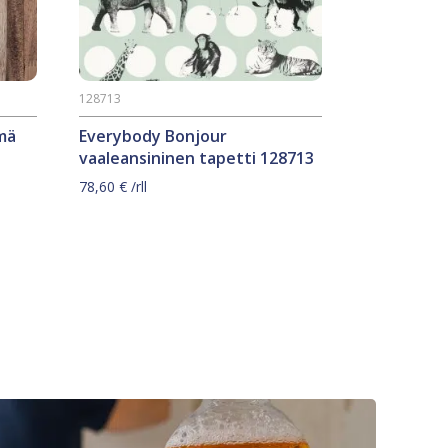
128713
mä
Everybody Bonjour
vaaleansininen tapetti 128713
78,60
€
/rll