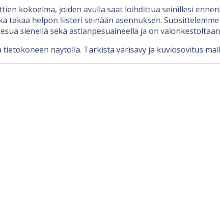
nttien kokoelma, joiden avulla saat loihdittua seinillesi en
a takaa helpon liisteri seinään asennuksen. Suosittelemme l
esua sienellä sekä astianpesuaineella ja on valonkestoltaan
 tietokoneen näytöllä. Tarkista värisävy ja kuviosovitus mall