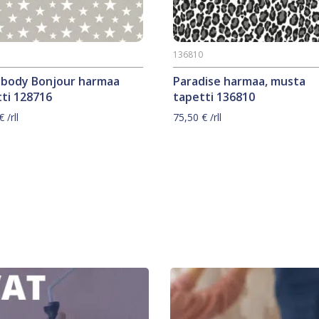
6
136810
ybody Bonjour harmaa
Paradise harmaa, musta
ti 128716
tapetti 136810
€
/rll
75,50
€
/rll