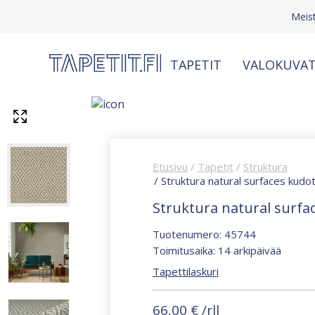
Meis
TAPETIT
VALOKUVAT
Etusivu
/
Tapetit
/
Struktura
/ Struktura natural surfaces kudo
Struktura natural surfac
Tuotenumero: 45744
Toimitusaika: 14 arkipäivää
Tapettilaskuri
66,00
€
/rll