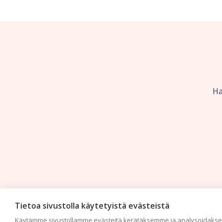
Ha
Tietoa sivustolla käytetyistä evästeistä
Käytämme sivustollamme evästeitä kerätäksemme ja analysoidaksem