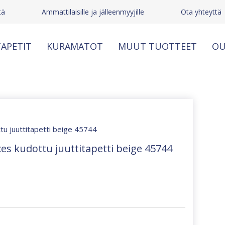
tä
Ammattilaisille ja jälleenmyyjille
Ota yhteyttä
APETIT
KURAMATOT
MUUT TUOTTEET
OU
ttu juuttitapetti beige 45744
es kudottu juuttitapetti beige 45744