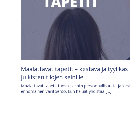
Maalattavat tapetit – kestävä ja tyylikäs
julkisten tilojen seinille
Maalattavat tapetit tuovat seiniin persoonallisuutta ja kes
erinomainen vaihtoehto, kun haluat yhdistää […]