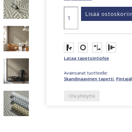
Struktura
Lisää ostoskorii
natural
surfaces
kudottu
juuttitapetti
beige
45744
määrä
Lataa tapetointiohje
Avainsanat tuotteelle:
Skandinaavinen tapetti
,
Pintajä
Ota yhteyttä