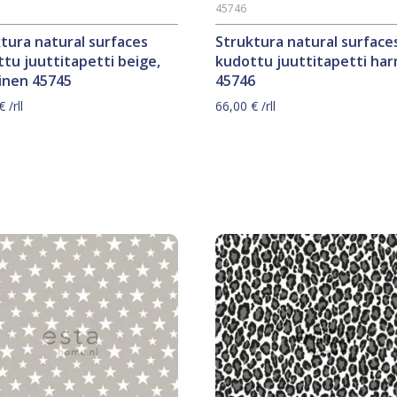
45746
tura natural surfaces
Struktura natural surface
tu juuttitapetti beige,
kudottu juuttitapetti ha
inen 45745
45746
€
/rll
66,00
€
/rll