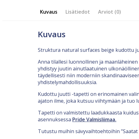
Kuvaus
Lisätiedot
Arviot (0)
Kuvaus
Struktura natural surfaces beige kudottu ju
Anna tilallesi luonnollinen ja maanläheinen
yhdistyy juutin ainutlaatuinen ulkonäöllinen
täydellisesti niin moderniin skandinaavisee
yhdistelymahdollisuuksia.
Kudottu juutti -tapetti on erinomainen valin
ajaton ilme, joka kutsuu viihtymään ja tuo 
Tapetti on valmistettu laadukkaasta kuidus
asennuksessa
Pride Valmisliimaa.
Tutustu muihin sävyvaihtoehtoihin ”Saatat