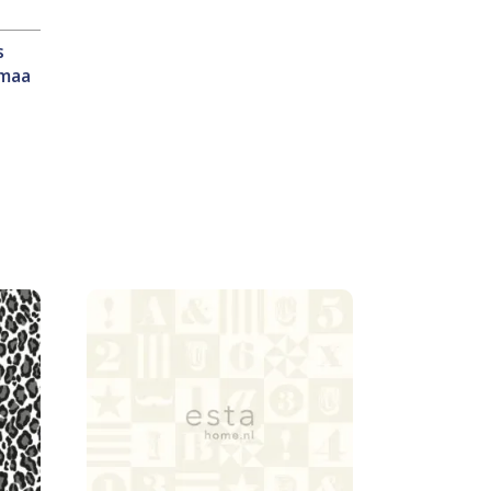
s
rmaa