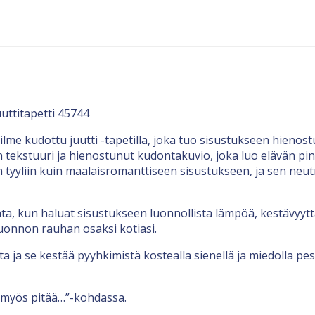
uttitapetti 45744
 ilme kudottu juutti -tapetilla, joka tuo sisustukseen hieno
 tekstuuri ja hienostunut kudontakuvio, joka luo elävän pinna
n tyyliin kuin maalaisromanttiseen sisustukseen, ja sen neu
ta, kun haluat sisustukseen luonnollista lämpöä, kestävyyttä
luonnon rauhan osaksi kotiasi.
ta ja se kestää pyyhkimistä kostealla sienellä ja miedolla p
 myös pitää…”-kohdassa.