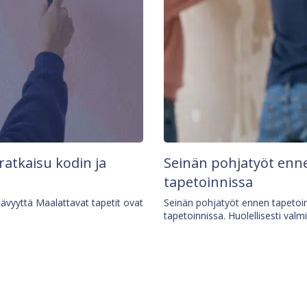
 ratkaisu kodin ja
Seinän pohjatyöt enne
tapetoinnissa
tävyyttä Maalattavat tapetit ovat
Seinän pohjatyöt ennen tapetoin
tapetoinnissa. Huolellisesti valm