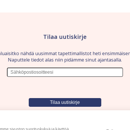
Tilaa uutiskirje
luaisitko nähdä uusimmat tapettimallistot heti ensimmäise
Naputtele tiedot alas niin pidämme sinut ajantasalla.
me sivuston suorituskykyä ja käyttöä,