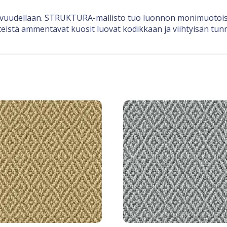
uovuudellaan. STRUKTURA-mallisto tuo luonnon monimuotoisu
nteistä ammentavat kuosit luovat kodikkaan ja viihtyisän tun