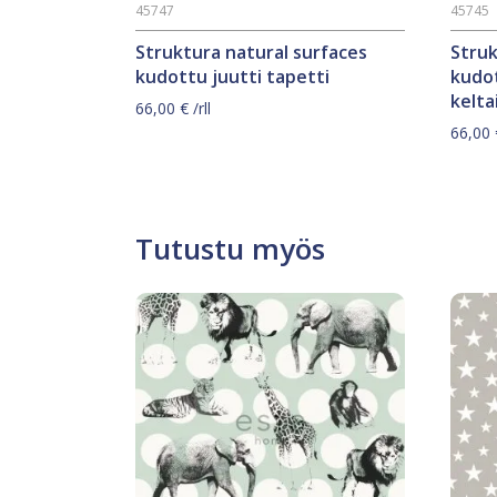
45747
45745
Struktura natural surfaces
Struk
kudottu juutti tapetti
kudot
kelta
66,00
€
/rll
66,00
Tutustu myös