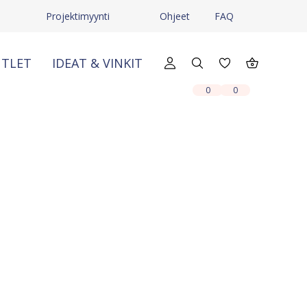
Projektimyynti
Ohjeet
FAQ
TLET
IDEAT & VINKIT
X
X
0
0