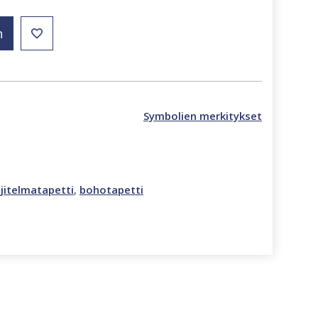
n
Symbolien merkitykset
ljitelmatapetti
,
bohotapetti