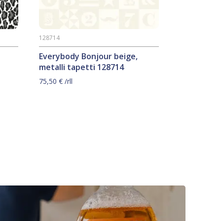
128714
Everybody Bonjour beige,
metalli tapetti 128714
75,50
€
/rll