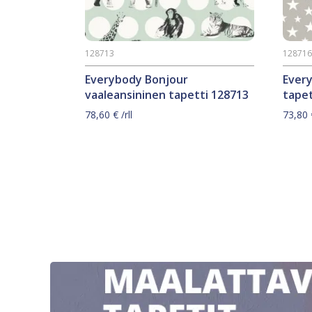
128713
12871
Everybody Bonjour
Ever
vaaleansininen tapetti 128713
tapet
78,60
€
/rll
73,80