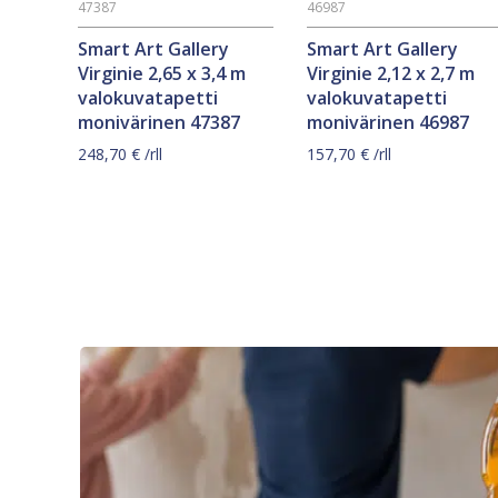
47387
46987
Smart Art Gallery
Smart Art Gallery
Virginie 2,65 x 3,4 m
Virginie 2,12 x 2,7 m
valokuvatapetti
valokuvatapetti
monivärinen 47387
monivärinen 46987
248,70
€
/rll
157,70
€
/rll