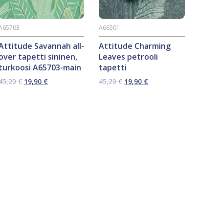
A65703
A66501
Attitude Savannah all-
Attitude Charming
over tapetti sininen,
Leaves petrooli
turkoosi A65703-main
tapetti
Alkuperäinen
Nykyinen
Alkuperäinen
Nykyinen
45,20
€
19,90
€
45,20
€
19,90
€
hinta
hinta
hinta
hinta
oli:
on:
oli:
on:
45,20 €.
19,90 €.
45,20 €.
19,90 €.