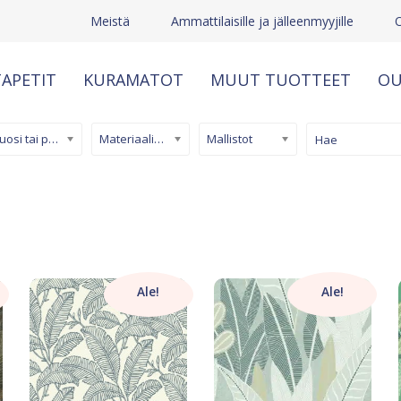
Meistä
Ammattilaisille ja jälleenmyyjille
APETIT
KURAMATOT
MUUT TUOTTEET
OU
Kuosi tai pinta
Materiaali/ tuotetyyppi
Mallistot
Ale!
Ale!