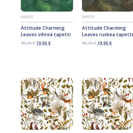
A66502
A66503
Attitude Charming
Attitude Charming
Leaves vihreä tapetti
Leaves ruskea tapetti
Alkuperäinen
Nykyinen
Alkuperäinen
Nykyinen
45,20
€
19,90
€
45,20
€
19,90
€
hinta
hinta
hinta
hinta
oli:
on:
oli:
on:
45,20 €.
19,90 €.
45,20 €.
19,90 €.