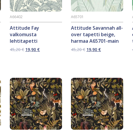
A66402
A65701
Attitude Fay
Attitude Savannah all-
valkomusta
over tapetti beige,
lehtitapetti
harmaa A65701-main
Alkuperäinen
Nykyinen
Alkuperäinen
Nykyinen
45,20
€
19,90
€
45,20
€
19,90
€
hinta
hinta
hinta
hinta
oli:
on:
oli:
on:
45,20 €.
19,90 €.
45,20 €.
19,90 €.