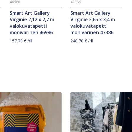
46986
47386
Smart Art Gallery
Smart Art Gallery
Virginie 2,12 x 2,7 m
Virginie 2,65 x 3,4 m
valokuvatapetti
valokuvatapetti
monivärinen 46986
monivärinen 47386
157,70
€
/rll
248,70
€
/rll