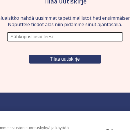
Tilaa uutiskirje
luaisitko nähdä uusimmat tapettimallistot heti ensimmäise
Naputtele tiedot alas niin pidämme sinut ajantasalla.
Yritys
Ka
me sivuston suorituskykyä ja käyttöä,