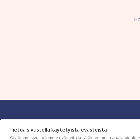
Ha
Tietoa sivustolla käytetyistä evästeistä
c/o Suomen AM-Markkinointi Oy
Käytämme sivustollamme evästeitä kerätäksemme ja analysoidaksem