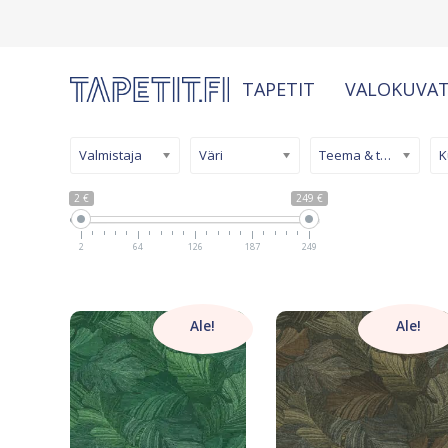
TAPETIT
VALOKUVAT
Valmistaja
Väri
Teema & tyyli
2 €
249 €
2
64
126
187
249
Ale!
Ale!