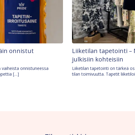
äin onnistut
Liiketilan tapetointi – 
julkisiin kohteisiin
ä vaiheista onnistuneessa
Liiketilan tapetointi on tärkeä 
apettia […]
tilan toimivuutta. Tapetit liiketilo