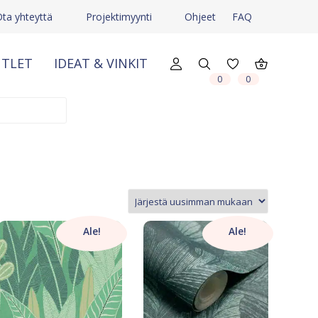
Ota yhteyttä
Projektimyynti
Ohjeet
FAQ
TLET
IDEAT & VINKIT
X
X
0
0
Ale!
Ale!