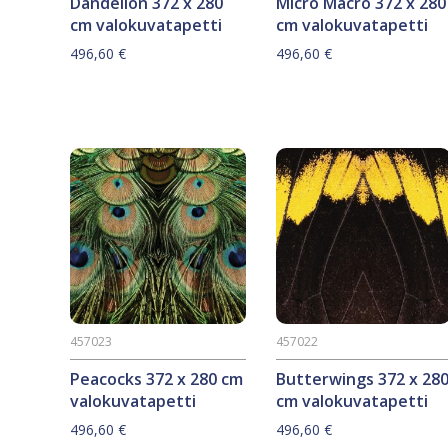
Dandelion 372 x 280
Micro Macro 372 x 280
cm valokuvatapetti
cm valokuvatapetti
496,60
€
496,60
€
457023
457022
Peacocks 372 x 280 cm
Butterwings 372 x 28
valokuvatapetti
cm valokuvatapetti
496,60
€
496,60
€