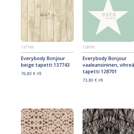
137743
128701
Everybody Bonjour
Everybody Bonjour
beige tapetti 137743
vaaleansininen, vihre
tapetti 128701
76,80
€
/rll
73,80
€
/rll