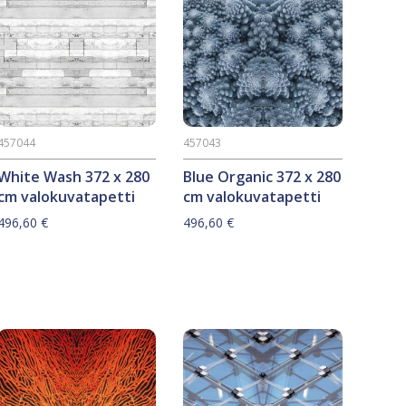
457044
457043
White Wash 372 x 280
Blue Organic 372 x 280
cm valokuvatapetti
cm valokuvatapetti
496,60
€
496,60
€