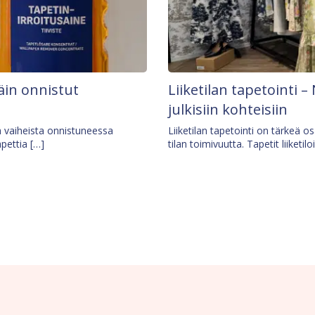
äin onnistut
Liiketilan tapetointi – 
julkisiin kohteisiin
ä vaiheista onnistuneessa
Liiketilan tapetointi on tärkeä 
apettia […]
tilan toimivuutta. Tapetit liiketilo