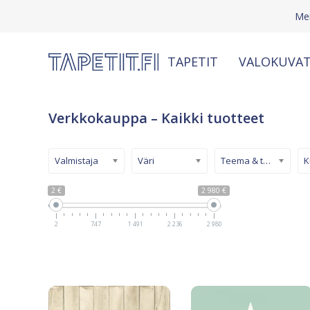
Mei
TAPETIT
VALOKUVAT
Verkkokauppa – Kaikki tuotteet
Valmistaja
Väri
Teema & tyyli
2 €
2 980 €
2
747
1 491
2 236
2 980