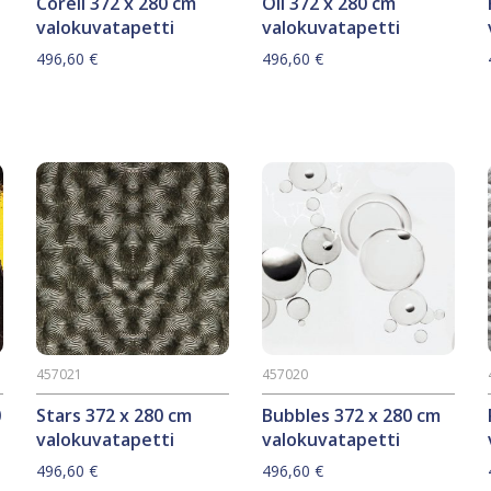
Corell 372 x 280 cm
Oil 372 x 280 cm
valokuvatapetti
valokuvatapetti
496,60
€
496,60
€
457021
457020
0
Stars 372 x 280 cm
Bubbles 372 x 280 cm
valokuvatapetti
valokuvatapetti
496,60
€
496,60
€