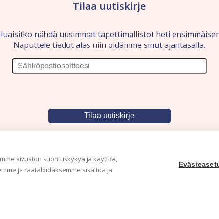
Tilaa uutiskirje
luaisitko nähdä uusimmat tapettimallistot heti ensimmäise
Naputtele tiedot alas niin pidämme sinut ajantasalla.
me sivuston suorituskykyä ja käyttöä,
Evästeaset
mme ja räätälöidäksemme sisältöä ja