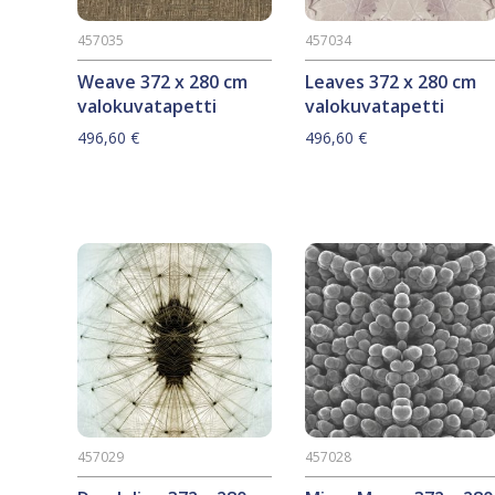
457035
457034
Weave 372 x 280 cm
Leaves 372 x 280 cm
valokuvatapetti
valokuvatapetti
496,60
€
496,60
€
457029
457028