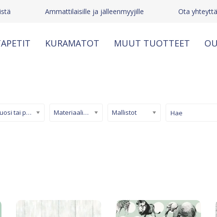
stä
Ammattilaisille ja jälleenmyyjille
Ota yhteytt
APETIT
KURAMATOT
MUUT TUOTTEET
OU
Kuosi tai pinta
Materiaali/ tuotetyyppi
Mallistot