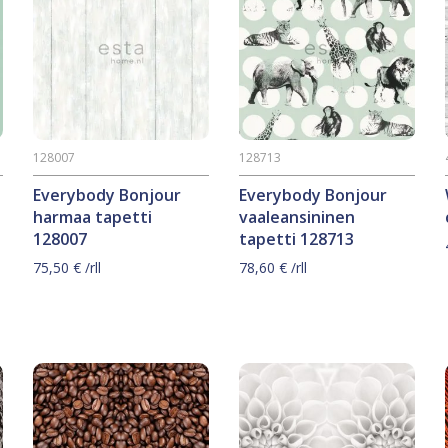
128007
128713
Everybody Bonjour
Everybody Bonjour
ä
harmaa tapetti
vaaleansininen
128007
tapetti 128713
75,50
€
/rll
78,60
€
/rll