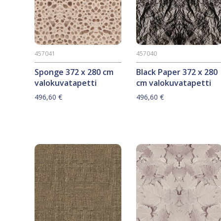
457041
457040
Sponge 372 x 280 cm
Black Paper 372 x 280
valokuvatapetti
cm valokuvatapetti
496,60
€
496,60
€