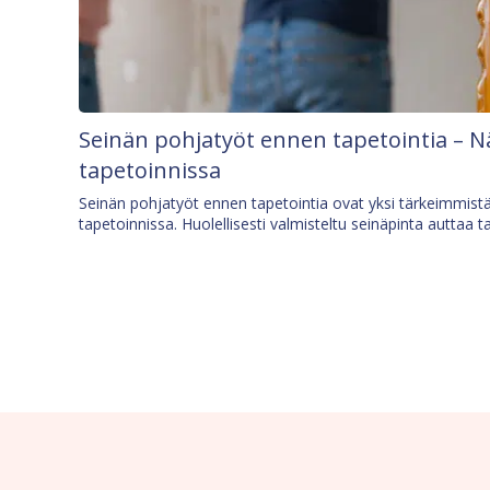
Seinän pohjatyöt ennen tapetointia – N
tapetoinnissa
Seinän pohjatyöt ennen tapetointia ovat yksi tärkeimmist
tapetoinnissa. Huolellisesti valmisteltu seinäpinta auttaa t