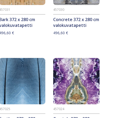
457031
457030
Bark 372 x 280 cm
Concrete 372 x 280 cm
valokuvatapetti
valokuvatapetti
496,60
€
496,60
€
457025
457024