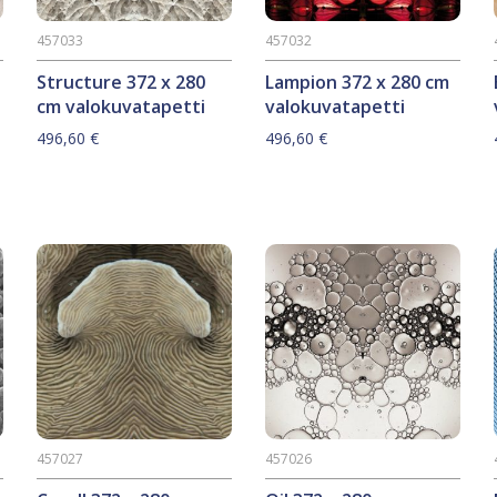
457033
457032
Structure 372 x 280
Lampion 372 x 280 cm
cm valokuvatapetti
valokuvatapetti
496,60
€
496,60
€
457027
457026