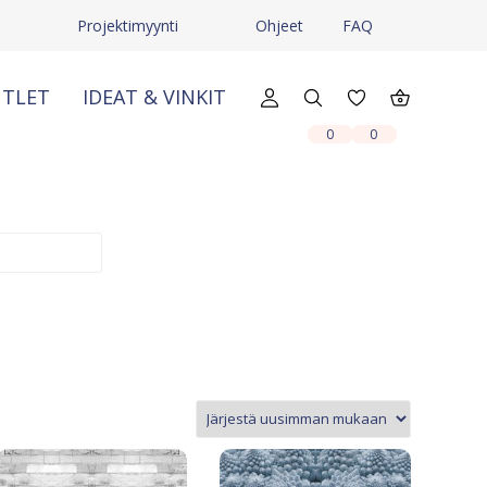
ä
Projektimyynti
Ohjeet
FAQ
TLET
IDEAT & VINKIT
X
X
0
0