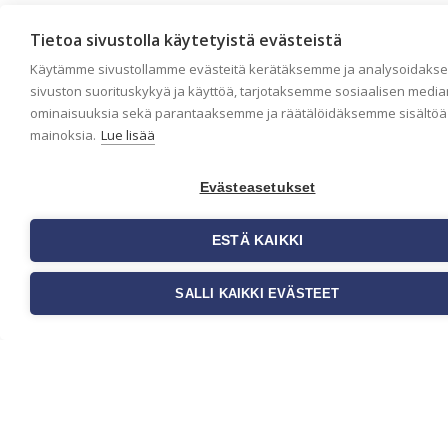
Tietoa sivustolla käytetyistä evästeistä
Käytämme sivustollamme evästeitä kerätäksemme ja analysoidak
sivuston suorituskykyä ja käyttöä, tarjotaksemme sosiaalisen media
ominaisuuksia sekä parantaaksemme ja räätälöidäksemme sisältöä 
Tapetointisymbolit
mainoksia.
Lue lisää
Evästeasetukset
ESTÄ KAIKKI
SALLI KAIKKI EVÄSTEET
Paperitapetin asennusohje – miten
tapetoin paperitapetin?